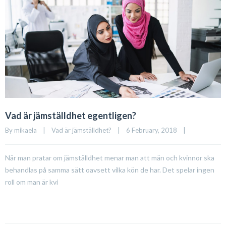
Vad är jämställdhet egentligen?
By 
mikaela
|
Vad är jämställdhet?
|
6 February, 2018    
|
När man pratar om jämställdhet menar man att män och kvinnor ska
behandlas på samma sätt oavsett vilka kön de har. Det spelar ingen
roll om man är kvi