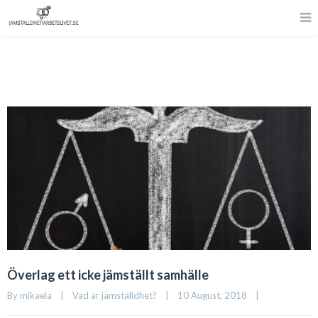
Överlag ett icke jämställt samhälle
By 
mikaela
|
Vad är jämställdhet?
|
10 August, 2018    
|