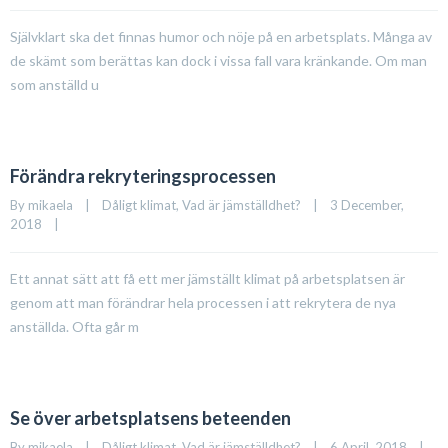
Självklart ska det finnas humor och nöje på en arbetsplats. Många av
de skämt som berättas kan dock i vissa fall vara kränkande. Om man
som anställd u
Förändra rekryteringsprocessen
By 
mikaela
|
Dåligt klimat
, 
Vad är jämställdhet?
|
3 December, 
2018    
|
Ett annat sätt att få ett mer jämställt klimat på arbetsplatsen är
genom att man förändrar hela processen i att rekrytera de nya
anställda. Ofta går m
Se över arbetsplatsens beteenden
By 
mikaela
|
Dåligt klimat
, 
Vad är jämställdhet?
|
6 April, 2018    
|