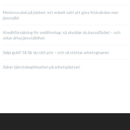
Motionscykel på jobbet: ett enkelt sätt att göra friskvården mer
jämställd
Kreditförsäkring för småföretag: så skyddar du kassaflödet – och
orkar driva jämställdhet
Sälja guld? Så får du rätt pris – och så stöttar arbetsgivaren
Säker tjänstelegitimation på arbetsplatsen