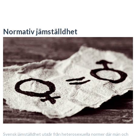
Normativ jämställdhet
Svensk jämställdhet utgår från heterosexuella normer där män och