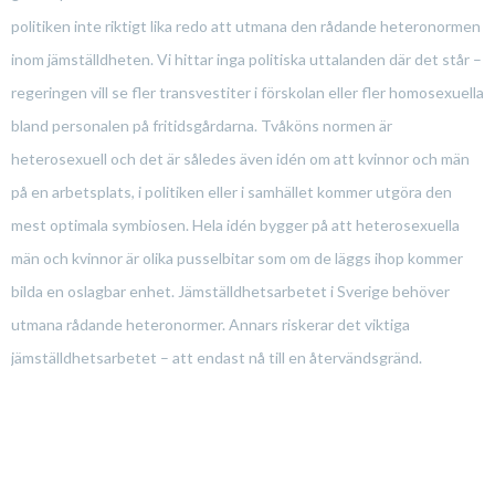
politiken inte riktigt lika redo att utmana den rådande heteronormen
inom jämställdheten. Vi hittar inga politiska uttalanden där det står –
regeringen vill se fler transvestiter i förskolan eller fler homosexuella
bland personalen på fritidsgårdarna. Tvåköns normen är
heterosexuell och det är således även idén om att kvinnor och män
på en arbetsplats, i politiken eller i samhället kommer utgöra den
mest optimala symbiosen. Hela idén bygger på att heterosexuella
män och kvinnor är olika pusselbitar som om de läggs ihop kommer
bilda en oslagbar enhet. Jämställdhetsarbetet i Sverige behöver
utmana rådande heteronormer. Annars riskerar det viktiga
jämställdhetsarbetet – att endast nå till en återvändsgränd.