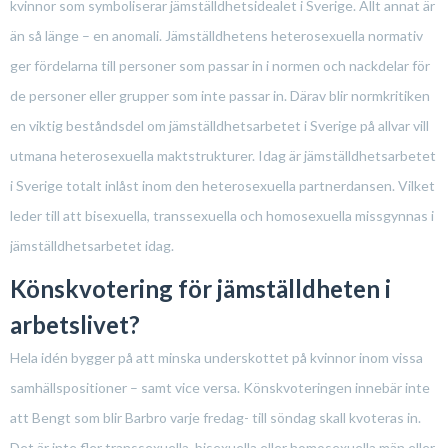
kvinnor som symboliserar jämställdhetsidealet i Sverige. Allt annat är
än så länge – en anomali. Jämställdhetens heterosexuella normativ
ger fördelarna till personer som passar in i normen och nackdelar för
de personer eller grupper som inte passar in. Därav blir normkritiken
en viktig beståndsdel om jämställdhetsarbetet i Sverige på allvar vill
utmana heterosexuella maktstrukturer. Idag är jämställdhetsarbetet
i Sverige totalt inlåst inom den heterosexuella partnerdansen. Vilket
leder till att bisexuella, transsexuella och homosexuella missgynnas i
jämställdhetsarbetet idag.
Könskvotering för jämställdheten i
arbetslivet?
Hela idén bygger på att minska underskottet på kvinnor inom vissa
samhällspositioner – samt vice versa. Könskvoteringen innebär inte
att Bengt som blir Barbro varje fredag- till söndag skall kvoteras in.
Det är inte fler transsexuella, bisexuella eller homosexuella män eller