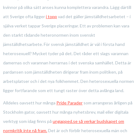
kvinnor på olika sätt anses kunna komplettera varandra. Lägg därtill
att Sverige ofta ligger
i topp
vad det gäller jämställdhetsarbetet – i
själva verket tappar Sverige placeringar. Ett av problemen kan vara
den starkt rådande heteronormen inom svenskt
jämställdhetsarbete. För svensk jämställdhet är väl i första hand
heterosexuell? Mycket tyder på det. Det råder ett slags varannan
damernas och varannan herrarnas i det svenska samhället. Detta är
pardansen som jämställdheten dirigerar fram inom politiken, på
arbetsplatser och i det nya folkhemmet. Den heterosexuella normen
ligger fortfarande som ett tungt raster över detta avlånga land.
Alldeles oavsett hur många
Pride Parader
som arrangeras årligen på
Stockholm gator, oavsett hur många nyhetsbrev, mail eller digitala
verktyg som idag finns på
ungapped.se så verkar budskapet om
normkritik inte nå fram.
Det är och förblir heterosexuella män och