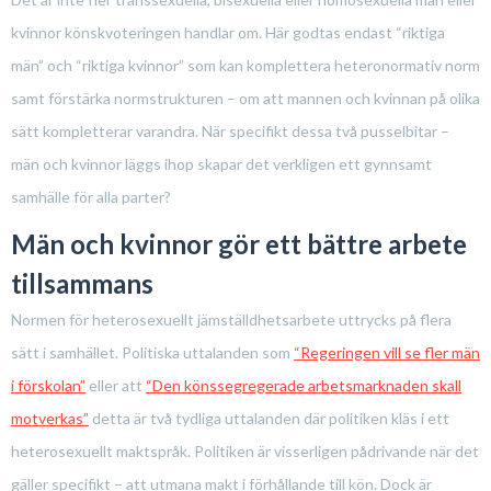
kvinnor könskvoteringen handlar om. Här godtas endast “riktiga
män” och “riktiga kvinnor” som kan komplettera heteronormativ norm
samt förstärka normstrukturen – om att mannen och kvinnan på olika
sätt kompletterar varandra. När specifikt dessa två pusselbitar –
män och kvinnor läggs ihop skapar det verkligen ett gynnsamt
samhälle för alla parter?
Män och kvinnor gör ett bättre arbete
tillsammans
Normen för heterosexuellt jämställdhetsarbete uttrycks på flera
sätt i samhället. Politiska uttalanden som
“Regeringen vill se fler män
i förskolan”
eller att
“Den könssegregerade arbetsmarknaden skall
motverkas”
detta är två tydliga uttalanden där politiken kläs i ett
heterosexuellt maktspråk. Politiken är visserligen pådrivande när det
gäller specifikt – att utmana makt i förhållande till kön. Dock är