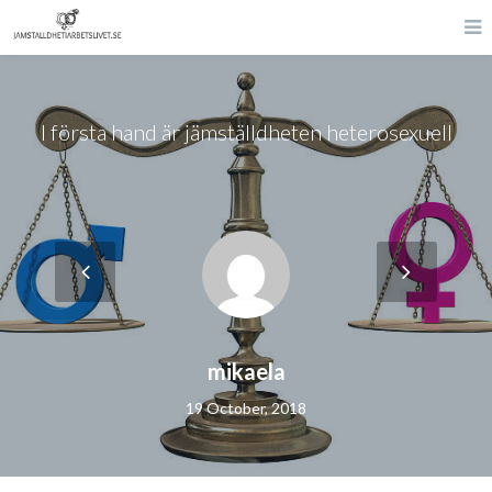
I första hand är jämställdheten heterosexuell
mikaela
19 October, 2018